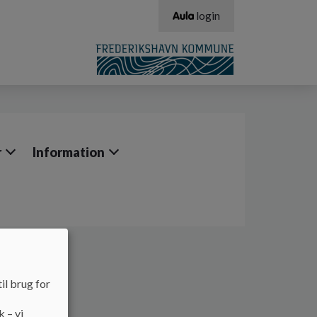
login
r
Information
il brug for
k – vi