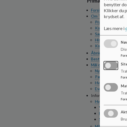
Primær navigatio
benytter dog
Forside
Klikker du p
Om Thorshøj Børne
krydset af.
Praktiske oplysni
Kostpolitik
Læs mere i
Samarbejde
Historie
Nød
Koloni hvert år 🤸‍♀️
Dis
Åbningstider
For
Bestyrelsen
Sit
Mål og værdier
Nye styrkede pæd
Traf
Pædagogisk idræt
For
Hvad er læring?
Ma
Evaluering af pæd
Tra
Information
For
Hverdagen
Vuggestue
Akt
Børnehave
SFO
Brug
Månedsplan