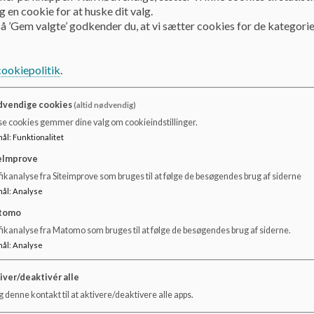
n
 en cookie for at huske dit valg.
å ’Gem valgte’ godkender du, at vi sætter cookies for de kategorie
hus
nger
cookiepolitik
.
vendige cookies
(altid nødvendig)
se cookies gemmer dine valg om cookieindstillinger.
mål
:
Funktionalitet
eImprove
agogiske læreplaner
ikanalyse fra Siteimprove som bruges til at følge de besøgendes brug af siderne
mål
:
Analyse
tomo
agogiske læreplaner 2023
fikanalyse fra Matomo som bruges til at følge de besøgendes brug af siderne.
mål
:
Analyse
iver/deaktivér alle
 denne kontakt til at aktivere/deaktivere alle apps.