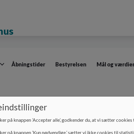
hus
Åbningstider
Bestyrelsen
Mål og værdie
indstillinger
ker på knappen ’Accepter alle’, godkender du, at vi sætter cookies t
 Idrætsbørnehus
ker på knappen ’Kun nødvendige,’ sætter vi ikke cookies til statisti